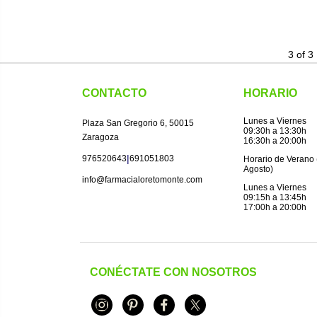
3 of 3
CONTACTO
HORARIO
Lunes a Viernes
Plaza San Gregorio 6, 50015
09:30h a 13:30h
Zaragoza
16:30h a 20:00h
|
976520643
691051803
Horario de Verano (
Agosto)
info@farmacialoretomonte.com
Lunes a Viernes
09:15h a 13:45h
17:00h a 20:00h
CONÉCTATE CON NOSOTROS
Instagram
Pinterest
Facebook
Twitter