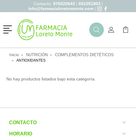
Contacto:
976520643
|
691051803
|
info@farmacialoretomonte.com
|
Menú
Buscar
Mi Cuenta
Mi Ca
Buscar
Inicio
NUTRICIÓN
COMPLEMENTOS DIETÉTICOS
ANTIOXIDANTES
No hay productos listados bajo esta categoría.
CONTACTO
HORARIO