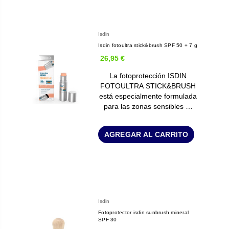
Isdin
Isdin fotoultra stick&brush SPF 50 + 7 g
26,95 €
La fotoprotección ISDIN
FOTOULTRA STICK&BRUSH
está especialmente formulada
para las zonas sensibles …
AGREGAR AL CARRITO
Isdin
Fotoprotector isdin sunbrush mineral
SPF 30