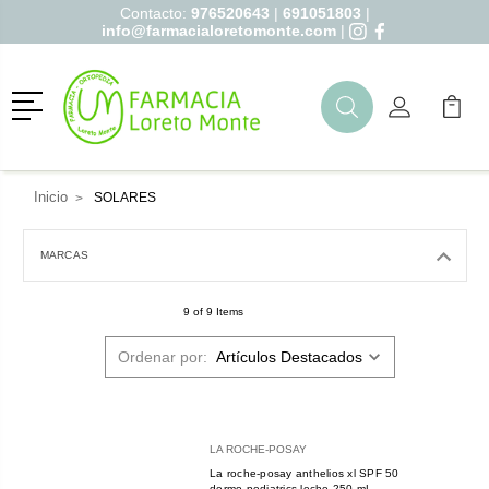
Contacto:
976520643
|
691051803
|
info@farmacialoretomonte.com
|
Menú
Buscar
Mi Cuenta
Mi Ca
Buscar
Inicio
SOLARES
MARCAS
9 of 9 Items
Ordenar por:
LA ROCHE-POSAY
La roche-posay anthelios xl SPF 50
dermo-pediatrics leche 250 mL