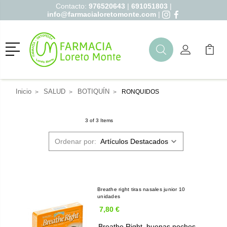
Contacto:
976520643
|
691051803
|
info@farmacialoretomonte.com
|
Menú
Buscar
Mi Cuenta
Mi Ca
Buscar
Inicio
SALUD
BOTIQUÍN
RONQUIDOS
3 of 3 Items
Ordenar por:
Breathe right tiras nasales junior 10
unidades
7,80 €
Breathe Right, buenas noches